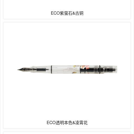
ECO紫萤石&古铜
ECO透明本色&凌霄花