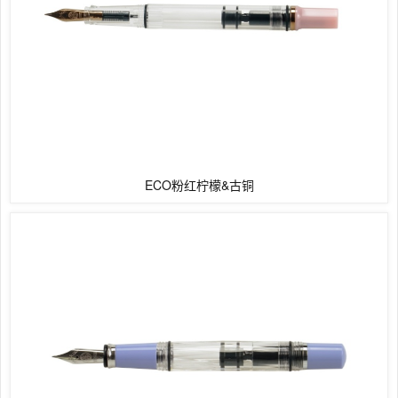
ECO粉红柠檬&古铜