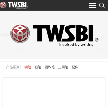
产品系列：
钢笔
铅笔
圆珠笔
三用笔
配件