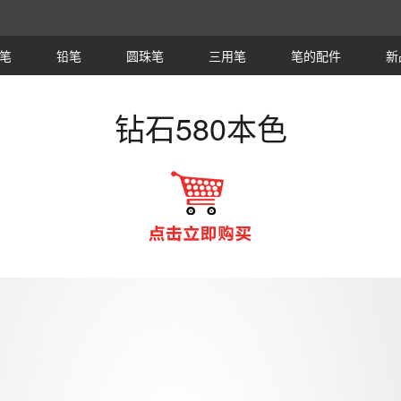
笔
铅笔
圆珠笔
三用笔
笔的配件
新
钻石580本色